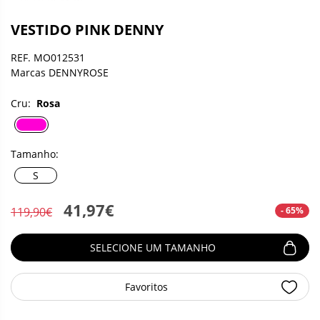
VESTIDO PINK DENNY
REF. MO012531
Marcas DENNYROSE
Cru:
Rosa
Tamanho:
S
41,97€
- 65%
119,90€
SELECIONE UM TAMANHO
Favoritos