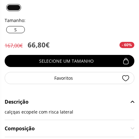
Tamanho:
S
66,80€
- 60%
167,00€
SELECIONE UM TAMANHO
Favoritos
Descrição
calçqas ecopele com risca lateral
Composição