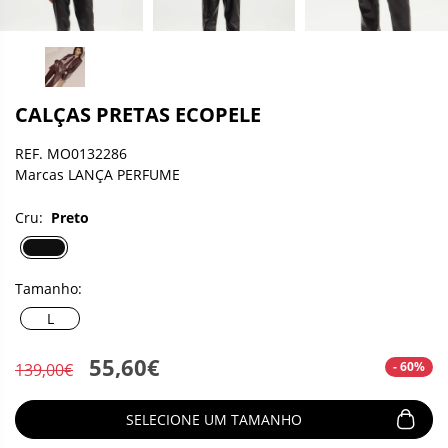
CALÇAS PRETAS ECOPELE
REF. MO0132286
Marcas LANÇA PERFUME
Cru:
Preto
Tamanho:
L
55,60€
- 60%
139,00€
SELECIONE UM TAMANHO