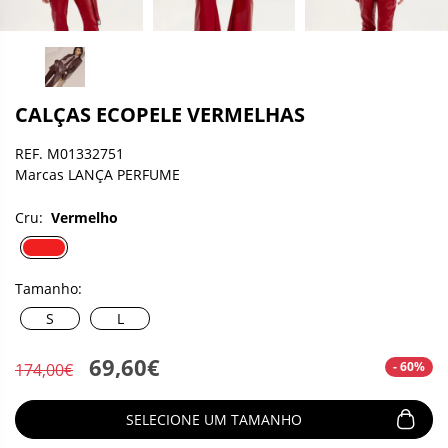
CALÇAS ECOPELE VERMELHAS
REF. M01332751
Marcas LANÇA PERFUME
Cru:
Vermelho
Tamanho:
S
L
69,60€
- 60%
174,00€
SELECIONE UM TAMANHO