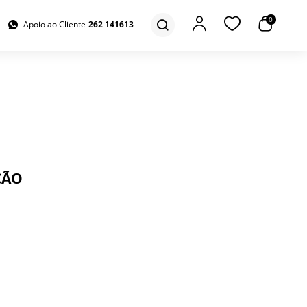
0
Apoio ao Cliente
262 141613
ÇÃO