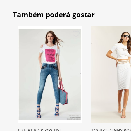
Também poderá gostar
T-SHIRT PINK POSITIVE
T´SHIRT DENNY RO