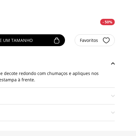
- 50%
NE UM TAMANHO
Favoritos
a e decote redondo com chumaços e apliques nos
stampa à frente.