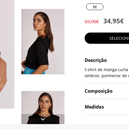
M
34,95€
69,90€
SELECIO
Descrição
t-shirt de manga curt
ombros. pormenor de e
Composição
Medidas