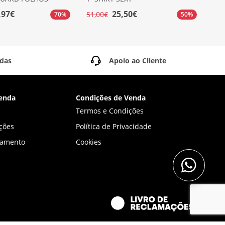
,97€
25,50€
51,00€
99,
70%
50%
idas
Apoio ao Cliente
enda
Condições de Venda
Termos e Condições
ções
Política de Privacidade
gamento
Cookies