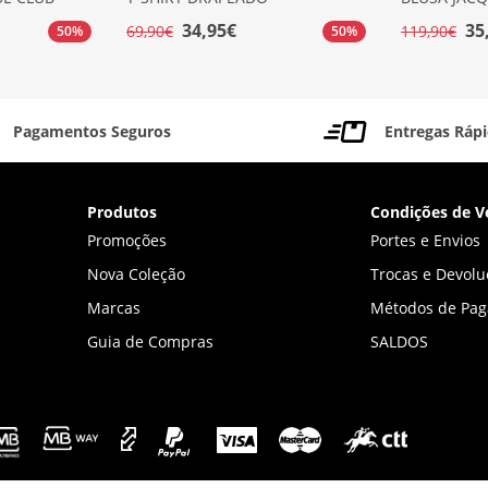
34,95€
35
69,90€
119,90€
50%
50%
Pagamentos Seguros
Entregas Ráp
Produtos
Condições de V
Promoções
Portes e Envios
Nova Coleção
Trocas e Devolu
Marcas
Métodos de Pa
Guia de Compras
SALDOS