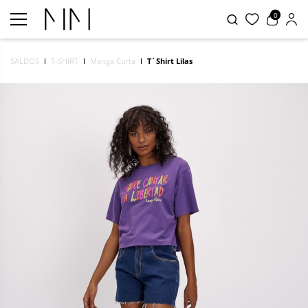
0
SALDOS
T-SHIRT
Manga Curta
T´Shirt Lilas