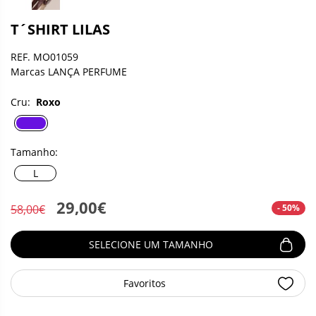
T´SHIRT LILAS
REF. MO01059
Marcas LANÇA PERFUME
Cru:
Roxo
Tamanho:
L
29,00€
- 50%
58,00€
SELECIONE UM TAMANHO
Favoritos