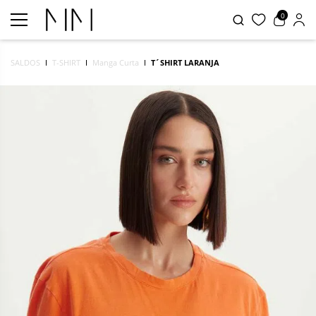
0
SALDOS
T-SHIRT
Manga Curta
T´SHIRT LARANJA