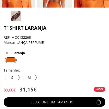
T´SHIRT LARANJA
REF. MO0132268
Marcas LANÇA PERFUME
Cru:
Laranja
Tamanho:
S
M
31,15€
- 65%
89,00€
SELECIONE UM TAMANHO