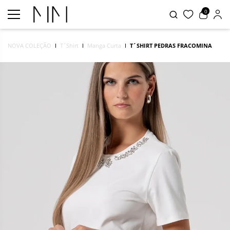
0
NOVA COLEÇÃO
T´Shirt
Manga Curta
T´SHIRT PEDRAS FRACOMINA