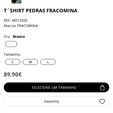
T´SHIRT PEDRAS FRACOMINA
REF. M013500
Marcas FRACOMINA
Cru:
Branco
Tamanho:
S
M
L
89,90€
SELECIONE UM TAMANHO
Favoritos